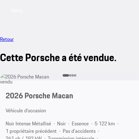
Menu
My saved searches, 0 searches saved
My sa
Retour
Cette Porsche a été vendue.
vendu
2026 Porsche Macan
Véhicule d'occasion
Noir Intense Métallisé
Noir
Essence
5 122 km
1 propriétaire précédent
Pas d'accidents
261 ch / 192 kW
Transmission intégrale