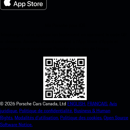
Ma Porsche pour iOS
Téléchargez notre application facilement en scannant le code QR
ci-dessous. Accédez instantanément à l’App Store d’Apple et
améliorez votre expérience Porsche en un rien de temps.
©
2026
Porsche Cars Canada, Ltd
ENGLISH.
FRANCAIS.
Avis
juridique.
Politique de confidentialité.
Business & Human
Rights.
Modalités d’utilisation.
Politique des cookies.
Open Source
Software Notice.