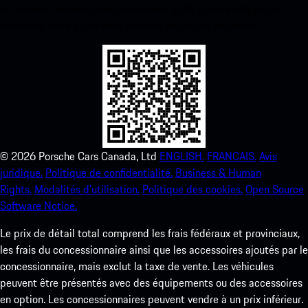
ci-dessous. Accédez instantanément à l’App Store d’Apple et
améliorez votre expérience Porsche en un rien de temps.
©
2026
Porsche Cars Canada, Ltd
ENGLISH.
FRANCAIS.
Avis
juridique.
Politique de confidentialité.
Business & Human
Rights.
Modalités d’utilisation.
Politique des cookies.
Open Source
Software Notice.
Le prix de détail total comprend les frais fédéraux et provinciaux,
les frais du concessionnaire ainsi que les accessoires ajoutés par le
concessionnaire, mais exclut la taxe de vente. Les véhicules
peuvent être présentés avec des équipements ou des accessoires
en option. Les concessionnaires peuvent vendre à un prix inférieur.