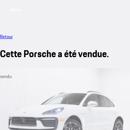
Menu
My saved searches, 0 searches saved
My sa
Retour
Cette Porsche a été vendue.
vendu