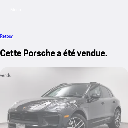
Menu
My saved searches, 0 searches saved
My sa
Retour
Cette Porsche a été vendue.
vendu