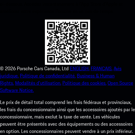
ci-dessous. Accédez instantanément à l’App Store d’Apple et
améliorez votre expérience Porsche en un rien de temps.
©
2026
Porsche Cars Canada, Ltd
ENGLISH.
FRANCAIS.
Avis
juridique.
Politique de confidentialité.
Business & Human
Rights.
Modalités d’utilisation.
Politique des cookies.
Open Source
Software Notice.
Le prix de détail total comprend les frais fédéraux et provinciaux,
les frais du concessionnaire ainsi que les accessoires ajoutés par le
concessionnaire, mais exclut la taxe de vente. Les véhicules
peuvent être présentés avec des équipements ou des accessoires
en option. Les concessionnaires peuvent vendre à un prix inférieur.