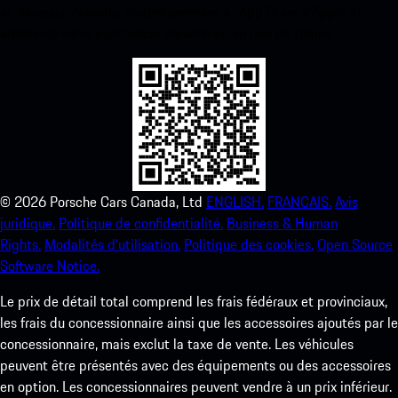
ci-dessous. Accédez instantanément à l’App Store d’Apple et
améliorez votre expérience Porsche en un rien de temps.
©
2026
Porsche Cars Canada, Ltd
ENGLISH.
FRANCAIS.
Avis
juridique.
Politique de confidentialité.
Business & Human
Rights.
Modalités d’utilisation.
Politique des cookies.
Open Source
Software Notice.
Le prix de détail total comprend les frais fédéraux et provinciaux,
les frais du concessionnaire ainsi que les accessoires ajoutés par le
concessionnaire, mais exclut la taxe de vente. Les véhicules
peuvent être présentés avec des équipements ou des accessoires
en option. Les concessionnaires peuvent vendre à un prix inférieur.