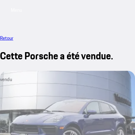
Menu
My saved searches, 0 searches saved
My sa
Retour
Cette Porsche a été vendue.
vendu