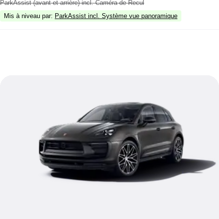
ParkAssist (avant et arrière) incl. Caméra de Recul
Mis à niveau par
:
ParkAssist incl. Système vue panoramique