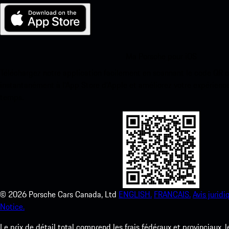
Ma Porsche pour iOS
Téléchargez notre application facilement en scannant le code QR 
instantanément à l’App Store d’Apple et améliorez votre expérienc
temps.
©
2026
Porsche Cars Canada, Ltd
ENGLISH.
FRANCAIS.
Avis juridi
Notice.
Le prix de détail total comprend les frais fédéraux et provinciaux, 