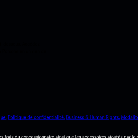
ci-dessous. Accédez
e Porsche en un rien de
que.
Politique de confidentialité.
Business & Human Rights.
Modalité
les frais du concessionnaire ainsi que les accessoires ajoutés par le