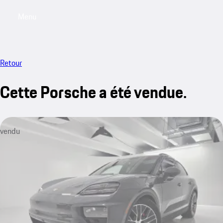
Menu
My saved searches, 0 searches saved
My sa
Retour
Cette Porsche a été vendue.
vendu