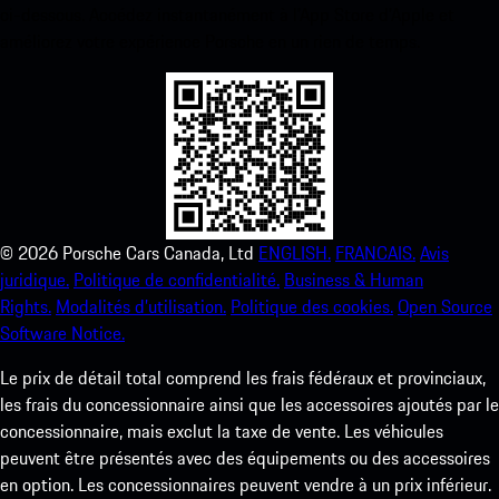
ci-dessous. Accédez instantanément à l’App Store d’Apple et
améliorez votre expérience Porsche en un rien de temps.
©
2026
Porsche Cars Canada, Ltd
ENGLISH.
FRANCAIS.
Avis
juridique.
Politique de confidentialité.
Business & Human
Rights.
Modalités d’utilisation.
Politique des cookies.
Open Source
Software Notice.
Le prix de détail total comprend les frais fédéraux et provinciaux,
les frais du concessionnaire ainsi que les accessoires ajoutés par le
concessionnaire, mais exclut la taxe de vente. Les véhicules
peuvent être présentés avec des équipements ou des accessoires
en option. Les concessionnaires peuvent vendre à un prix inférieur.