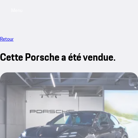
Menu
My saved searches, 0 searches saved
My sa
Retour
Cette Porsche a été vendue.
vendu