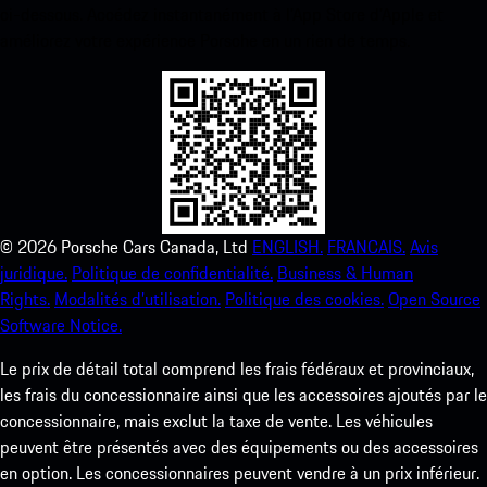
ci-dessous. Accédez instantanément à l’App Store d’Apple et
améliorez votre expérience Porsche en un rien de temps.
©
2026
Porsche Cars Canada, Ltd
ENGLISH.
FRANCAIS.
Avis
juridique.
Politique de confidentialité.
Business & Human
Rights.
Modalités d’utilisation.
Politique des cookies.
Open Source
Software Notice.
Le prix de détail total comprend les frais fédéraux et provinciaux,
les frais du concessionnaire ainsi que les accessoires ajoutés par le
concessionnaire, mais exclut la taxe de vente. Les véhicules
peuvent être présentés avec des équipements ou des accessoires
en option. Les concessionnaires peuvent vendre à un prix inférieur.