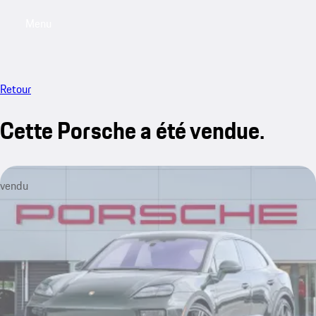
Menu
My saved searches, 0 searches saved
My sa
Retour
Cette Porsche a été vendue.
vendu