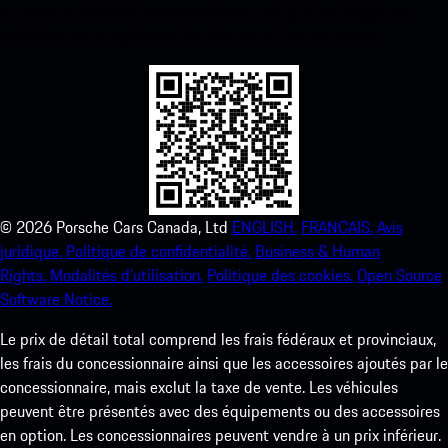
ci-dessous. Accédez instantanément à l’App Store d’Apple et
améliorez votre expérience Porsche en un rien de temps.
©
2026
Porsche Cars Canada, Ltd
ENGLISH.
FRANCAIS.
Avis
juridique.
Politique de confidentialité.
Business & Human
Rights.
Modalités d’utilisation.
Politique des cookies.
Open Source
Software Notice.
Le prix de détail total comprend les frais fédéraux et provinciaux,
les frais du concessionnaire ainsi que les accessoires ajoutés par le
concessionnaire, mais exclut la taxe de vente. Les véhicules
peuvent être présentés avec des équipements ou des accessoires
en option. Les concessionnaires peuvent vendre à un prix inférieur.