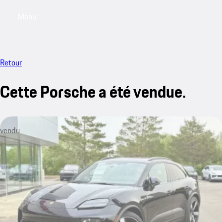
Menu
My saved searches, 0 searches saved
My sa
Retour
Cette Porsche a été vendue.
vendu