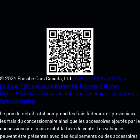
Téléchargez notre application facilement en scannant le code QR
ci-dessous. Accédez instantanément à l’App Store d’Apple et
améliorez votre expérience Porsche en un rien de temps.
©
2026
Porsche Cars Canada, Ltd
ENGLISH.
FRANCAIS.
Avis
juridique.
Politique de confidentialité.
Business & Human
Rights.
Modalités d’utilisation.
Politique des cookies.
Open Source
Software Notice.
Le prix de détail total comprend les frais fédéraux et provinciaux,
les frais du concessionnaire ainsi que les accessoires ajoutés par le
concessionnaire, mais exclut la taxe de vente. Les véhicules
peuvent être présentés avec des équipements ou des accessoires