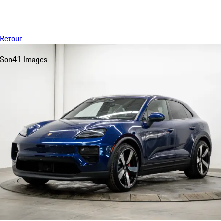
Menu
My saved searches, 0 searches saved
My sa
Retour
Son
41 Images