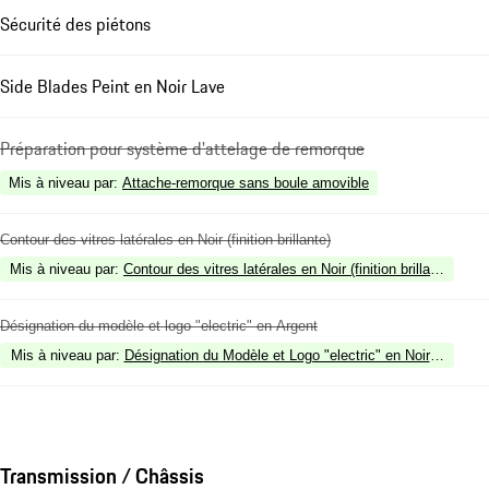
Sécurité des piétons
Side Blades Peint en Noir Lave
Préparation pour système d'attelage de remorque
Mis à niveau par
:
Attache-remorque sans boule amovible
Contour des vitres latérales en Noir (finition brillante)
Mis à niveau par
:
Contour des vitres latérales en Noir (finition brillante)
Désignation du modèle et logo "electric" en Argent
Mis à niveau par
:
Désignation du Modèle et Logo "electric" en Noir (finition b
Transmission / Châssis