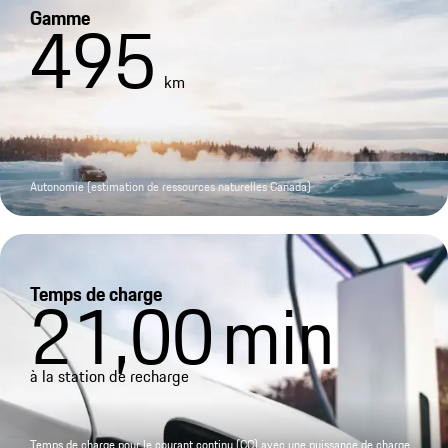
Gamme
495
km
Autonomie (estimation de ressources naturelles Canada)
Temps de charge
21,00
min
à la station de recharge
Temps de charge pour le courant continu (CC) avec une puissance de charge