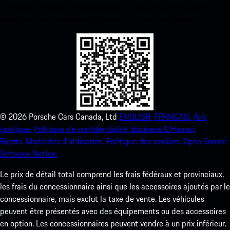
ci-dessous. Accédez instantanément à l’App Store d’Apple et
améliorez votre expérience Porsche en un rien de temps.
©
2026
Porsche Cars Canada, Ltd
ENGLISH.
FRANCAIS.
Avis
juridique.
Politique de confidentialité.
Business & Human
Rights.
Modalités d’utilisation.
Politique des cookies.
Open Source
Software Notice.
Le prix de détail total comprend les frais fédéraux et provinciaux,
les frais du concessionnaire ainsi que les accessoires ajoutés par le
concessionnaire, mais exclut la taxe de vente. Les véhicules
peuvent être présentés avec des équipements ou des accessoires
en option. Les concessionnaires peuvent vendre à un prix inférieur.