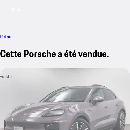
Menu
My saved searches, 0 searches saved
My sa
Retour
Cette Porsche a été vendue.
vendu