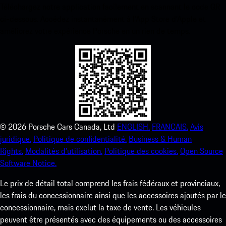
Téléchargez notre application facilement en scannant le code QR
ci-dessous. Accédez instantanément à l’App Store d’Apple et
améliorez votre expérience Porsche en un rien de temps.
©
2026
Porsche Cars Canada, Ltd
ENGLISH.
FRANCAIS.
Avis
juridique.
Politique de confidentialité.
Business & Human
Rights.
Modalités d’utilisation.
Politique des cookies.
Open Source
Software Notice.
Le prix de détail total comprend les frais fédéraux et provinciaux,
les frais du concessionnaire ainsi que les accessoires ajoutés par le
concessionnaire, mais exclut la taxe de vente. Les véhicules
peuvent être présentés avec des équipements ou des accessoires