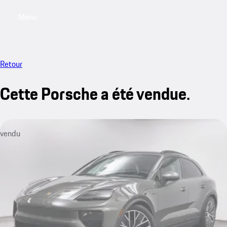
Menu
My saved searches, 0 searches saved
My sa
Retour
Cette Porsche a été vendue.
vendu