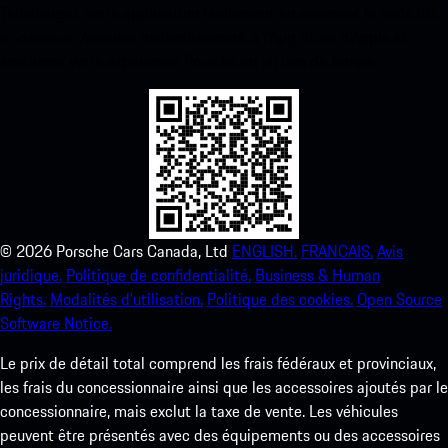
Téléchargez notre application facilement en scannant le code QR
ci-dessous. Accédez instantanément à l’App Store d’Apple et
améliorez votre expérience Porsche en un rien de temps.
©
2026
Porsche Cars Canada, Ltd
ENGLISH.
FRANCAIS.
Avis
juridique.
Politique de confidentialité.
Business & Human
Rights.
Modalités d’utilisation.
Politique des cookies.
Open Source
Software Notice.
Le prix de détail total comprend les frais fédéraux et provinciaux,
les frais du concessionnaire ainsi que les accessoires ajoutés par le
concessionnaire, mais exclut la taxe de vente. Les véhicules
peuvent être présentés avec des équipements ou des accessoires