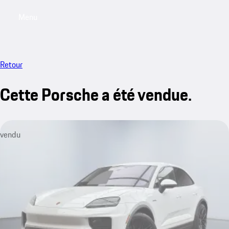
Menu
My saved searches, 0 searches saved
My sa
Retour
Cette Porsche a été vendue.
vendu