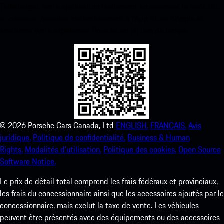
Téléchargez notre application facilement en scannant le code QR
ci-dessous. Accédez instantanément à l’App Store d’Apple et
améliorez votre expérience Porsche en un rien de temps.
©
2026
Porsche Cars Canada, Ltd
ENGLISH.
FRANCAIS.
Avis
juridique.
Politique de confidentialité.
Business & Human
Rights.
Modalités d’utilisation.
Politique des cookies.
Open Source
Software Notice.
Le prix de détail total comprend les frais fédéraux et provinciaux,
les frais du concessionnaire ainsi que les accessoires ajoutés par le
concessionnaire, mais exclut la taxe de vente. Les véhicules
peuvent être présentés avec des équipements ou des accessoires