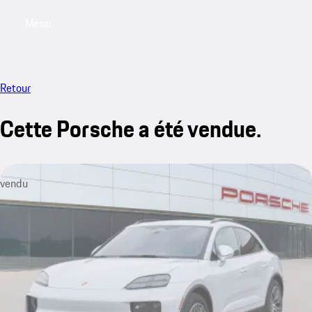
Menu
My saved searches, 0 searches saved
My sa
Retour
Cette Porsche a été vendue.
vendu