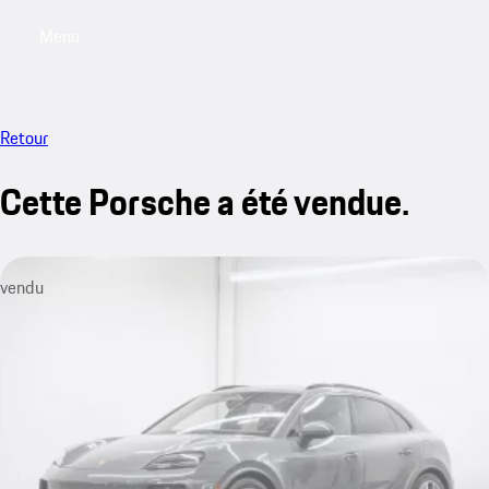
Menu
My saved searches, 0 searches saved
My sa
Retour
Cette Porsche a été vendue.
vendu