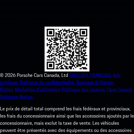
Téléchargez notre application facilement en scannant le code QR
ci-dessous. Accédez instantanément à l’App Store d’Apple et
améliorez votre expérience Porsche en un rien de temps.
©
2026
Porsche Cars Canada, Ltd
ENGLISH.
FRANCAIS.
Avis
juridique.
Politique de confidentialité.
Business & Human
Rights.
Modalités d’utilisation.
Politique des cookies.
Open Source
Software Notice.
Le prix de détail total comprend les frais fédéraux et provinciaux,
les frais du concessionnaire ainsi que les accessoires ajoutés par le
concessionnaire, mais exclut la taxe de vente. Les véhicules
peuvent être présentés avec des équipements ou des accessoires