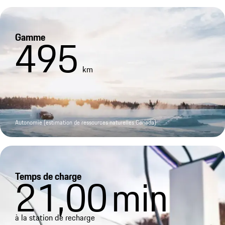
Gamme
495
km
Autonomie (estimation de ressources naturelles Canada)
Temps de charge
21,00
min
à la station de recharge