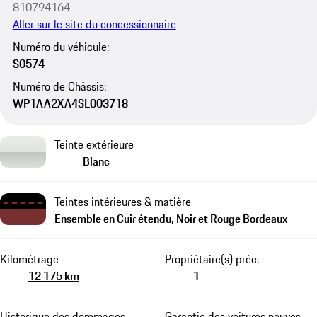
810794164
Aller sur le site du concessionnaire
Numéro du véhicule:
S0574
Numéro de Châssis:
WP1AA2XA4SL003718
Teinte extérieure
Blanc
Teintes intérieures & matière
Ensemble en Cuir étendu, Noir et Rouge Bordeaux
Kilométrage
Propriétaire(s) préc.
12 175 km
1
Historique des dommages
Garantie des voitures neuves