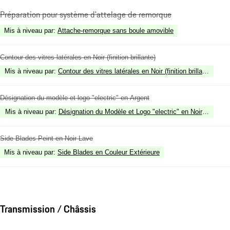
Préparation pour système d'attelage de remorque
Mis à niveau par
:
Attache-remorque sans boule amovible
Contour des vitres latérales en Noir (finition brillante)
Mis à niveau par
:
Contour des vitres latérales en Noir (finition brillante)
Désignation du modèle et logo "electric" en Argent
Mis à niveau par
:
Désignation du Modèle et Logo "electric" en Noir (finition b
Side Blades Peint en Noir Lave
Mis à niveau par
:
Side Blades en Couleur Extérieure
Transmission / Châssis