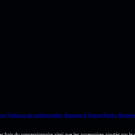
ci-dessous. Accédez
e Porsche en un rien de
que.
Politique de confidentialité.
Business & Human Rights.
Modalité
les frais du concessionnaire ainsi que les accessoires ajoutés par le