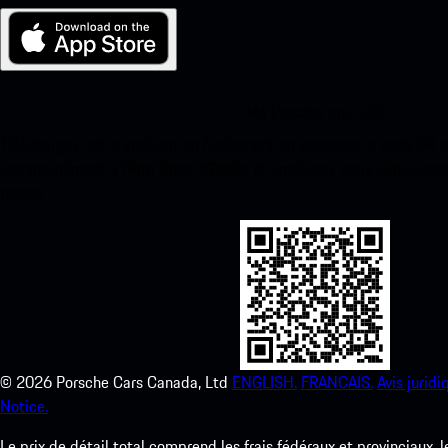
Ma Porsche pour iOS
Téléchargez notre application facilement en scannant le code QR 
instantanément à l’App Store d’Apple et améliorez votre expérienc
temps.
©
2026
Porsche Cars Canada, Ltd
ENGLISH.
FRANCAIS.
Avis juridi
Notice.
Le prix de détail total comprend les frais fédéraux et provinciaux, 