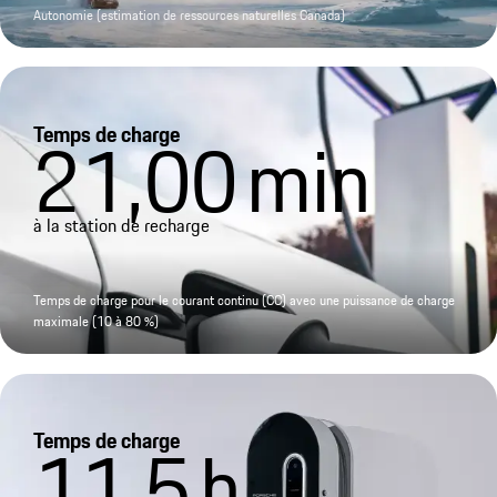
Autonomie (estimation de ressources naturelles Canada)
Temps de charge
21,00
min
à la station de recharge
Temps de charge pour le courant continu (CC) avec une puissance de charge
maximale (10 à 80 %)
Temps de charge
11,5
h