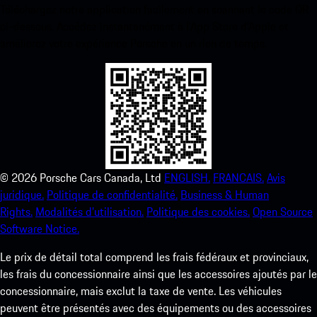
Téléchargez notre application facilement en scannant le code QR
ci-dessous. Accédez instantanément à l’App Store d’Apple et
améliorez votre expérience Porsche en un rien de temps.
©
2026
Porsche Cars Canada, Ltd
ENGLISH.
FRANCAIS.
Avis
juridique.
Politique de confidentialité.
Business & Human
Rights.
Modalités d’utilisation.
Politique des cookies.
Open Source
Software Notice.
Le prix de détail total comprend les frais fédéraux et provinciaux,
les frais du concessionnaire ainsi que les accessoires ajoutés par le
concessionnaire, mais exclut la taxe de vente. Les véhicules
peuvent être présentés avec des équipements ou des accessoires