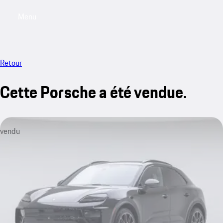
Menu
My saved searches, 0 searches saved
My sa
Retour
Cette Porsche a été vendue.
vendu