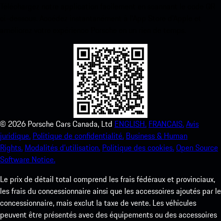
Téléchargez notre application facilement en scannant le code QR
ci-dessous. Accédez instantanément à l’App Store d’Apple et
améliorez votre expérience Porsche en un rien de temps.
©
2026
Porsche Cars Canada, Ltd
ENGLISH.
FRANCAIS.
Avis
juridique.
Politique de confidentialité.
Business & Human
Rights.
Modalités d’utilisation.
Politique des cookies.
Open Source
Software Notice.
Le prix de détail total comprend les frais fédéraux et provinciaux,
les frais du concessionnaire ainsi que les accessoires ajoutés par le
concessionnaire, mais exclut la taxe de vente. Les véhicules
peuvent être présentés avec des équipements ou des accessoires