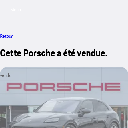
Menu
My saved searches, 0 searches saved
My sa
Retour
Cette Porsche a été vendue.
vendu