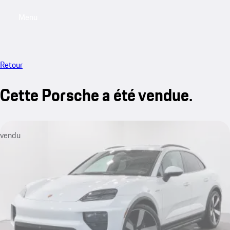
Menu
My saved searches, 0 searches saved
My sa
Retour
Cette Porsche a été vendue.
vendu