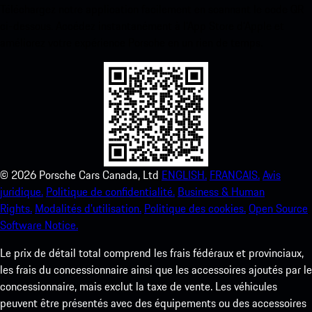
Téléchargez notre application facilement en scannant le code QR
ci-dessous. Accédez instantanément à l’App Store d’Apple et
améliorez votre expérience Porsche en un rien de temps.
©
2026
Porsche Cars Canada, Ltd
ENGLISH.
FRANCAIS.
Avis
juridique.
Politique de confidentialité.
Business & Human
Rights.
Modalités d’utilisation.
Politique des cookies.
Open Source
Software Notice.
Le prix de détail total comprend les frais fédéraux et provinciaux,
les frais du concessionnaire ainsi que les accessoires ajoutés par le
concessionnaire, mais exclut la taxe de vente. Les véhicules
peuvent être présentés avec des équipements ou des accessoires