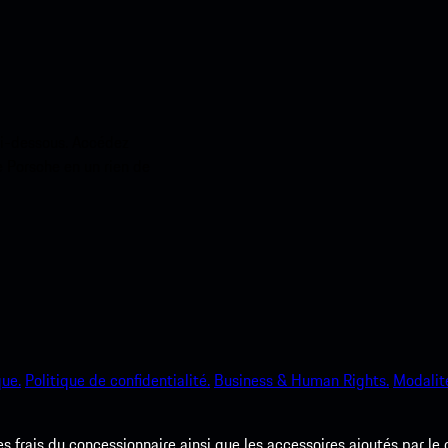
ci-dessous. Accédez
e Porsche en un rien de
que.
Politique de confidentialité.
Business & Human Rights.
Modalité
les frais du concessionnaire ainsi que les accessoires ajoutés par le