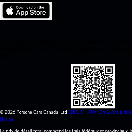
Ma Porsche pour iOS
Téléchargez notre application facilement en scannant le code QR 
instantanément à l’App Store d’Apple et améliorez votre expérienc
temps.
©
2026
Porsche Cars Canada, Ltd
ENGLISH.
FRANCAIS.
Avis juridi
Notice.
Le prix de détail total comprend les frais fédéraux et provinciaux, 