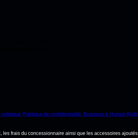
 QR ci-dessous. Accédez
ience Porsche en un rien
 juridique.
Politique de confidentialité.
Business & Human Right
ux, les frais du concessionnaire ainsi que les accessoires ajouté