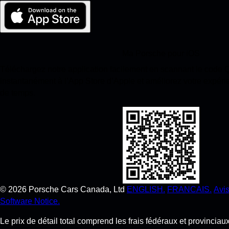
Ma Porsche pour iOS
Téléchargez notre application facilement en scannant le code
instantanément à l’App Store d’Apple et améliorez votre expér
de temps.
©
2026
Porsche Cars Canada, Ltd
ENGLISH.
FRANCAIS.
Avis
Software Notice.
Le prix de détail total comprend les frais fédéraux et provincia