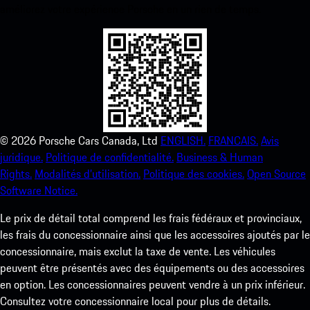
améliorez votre expérience Porsche en un rien de temps.
©
2026
Porsche Cars Canada, Ltd
ENGLISH.
FRANCAIS.
Avis
juridique.
Politique de confidentialité.
Business & Human
Rights.
Modalités d’utilisation.
Politique des cookies.
Open Source
Software Notice.
Le prix de détail total comprend les frais fédéraux et provinciaux,
les frais du concessionnaire ainsi que les accessoires ajoutés par le
concessionnaire, mais exclut la taxe de vente. Les véhicules
peuvent être présentés avec des équipements ou des accessoires
en option. Les concessionnaires peuvent vendre à un prix inférieur.
Consultez votre concessionnaire local pour plus de détails.