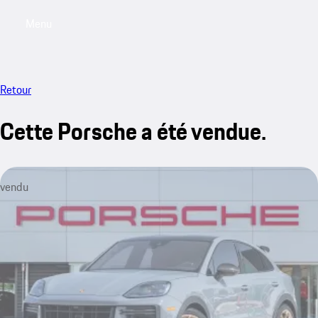
Menu
My saved searches, 0 searches saved
My sa
Retour
Cette Porsche a été vendue.
vendu