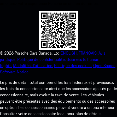
améliorez votre expérience Porsche en un rien de temps.
©
2026
Porsche Cars Canada, Ltd
ENGLISH.
FRANCAIS.
Avis
juridique.
Politique de confidentialité.
Business & Human
Rights.
Modalités d’utilisation.
Politique des cookies.
Open Source
Software Notice.
Le prix de détail total comprend les frais fédéraux et provinciaux,
les frais du concessionnaire ainsi que les accessoires ajoutés par le
concessionnaire, mais exclut la taxe de vente. Les véhicules
peuvent être présentés avec des équipements ou des accessoires
en option. Les concessionnaires peuvent vendre à un prix inférieur.
Consultez votre concessionnaire local pour plus de détails.