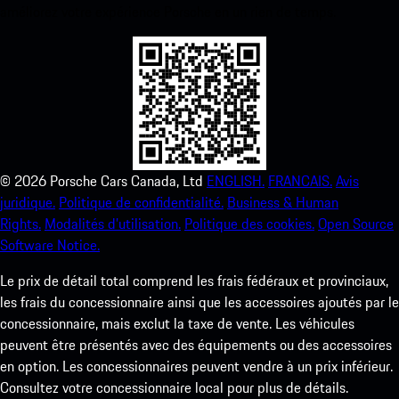
améliorez votre expérience Porsche en un rien de temps.
©
2026
Porsche Cars Canada, Ltd
ENGLISH.
FRANCAIS.
Avis
juridique.
Politique de confidentialité.
Business & Human
Rights.
Modalités d’utilisation.
Politique des cookies.
Open Source
Software Notice.
Le prix de détail total comprend les frais fédéraux et provinciaux,
les frais du concessionnaire ainsi que les accessoires ajoutés par le
concessionnaire, mais exclut la taxe de vente. Les véhicules
peuvent être présentés avec des équipements ou des accessoires
en option. Les concessionnaires peuvent vendre à un prix inférieur.
Consultez votre concessionnaire local pour plus de détails.