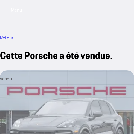
Menu
My saved searches, 0 searches saved
My sa
Retour
Cette Porsche a été vendue.
vendu