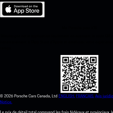
Ma Porsche pour iOS
Téléchargez notre application facilement en scannant le code QR 
instantanément à l’App Store d’Apple et améliorez votre expérienc
temps.
©
2026
Porsche Cars Canada, Ltd
ENGLISH.
FRANCAIS.
Avis juridi
Notice.
Le prix de détail total comprend les frais fédéraux et provinciaux, 