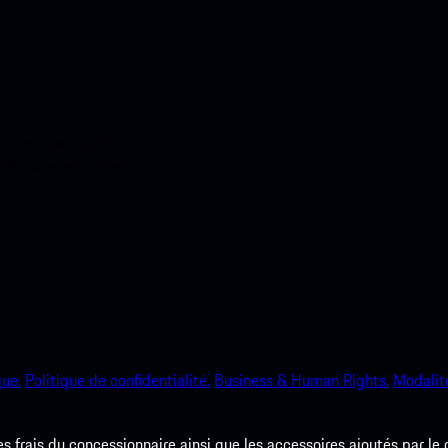
ci-dessous. Accédez
e Porsche en un rien de
que.
Politique de confidentialité.
Business & Human Rights.
Modalité
les frais du concessionnaire ainsi que les accessoires ajoutés par le