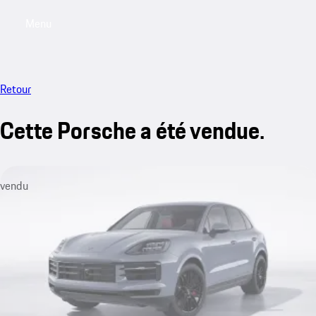
Menu
My saved searches, 0 searches saved
My sa
Retour
Cette Porsche a été vendue.
vendu