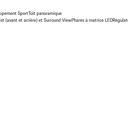
ppement Sport
Toit panoramique
t (avant et arrière) et Surround View
Phares à matrice LED
Régulat