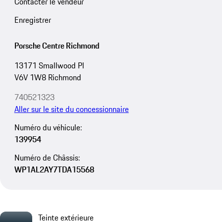
Contacter le vendeur
Enregistrer
Porsche Centre Richmond
13171 Smallwood Pl
V6V 1W8 Richmond
740521323
Aller sur le site du concessionnaire
Numéro du véhicule:
139954
Numéro de Châssis:
WP1AL2AY7TDA15568
Teinte extérieure