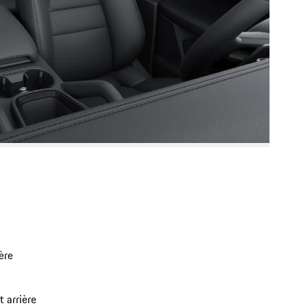
ère
 arrière