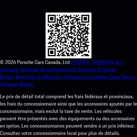
améliorez votre expérience Porsche en un rien de temps.
©
2026
Porsche Cars Canada, Ltd
ENGLISH.
FRANCAIS.
Avis
juridique.
Politique de confidentialité.
Business & Human
Rights.
Modalités d’utilisation.
Politique des cookies.
Open Source
Software Notice.
Le prix de détail total comprend les frais fédéraux et provinciaux,
les frais du concessionnaire ainsi que les accessoires ajoutés par le
concessionnaire, mais exclut la taxe de vente. Les véhicules
peuvent être présentés avec des équipements ou des accessoires
en option. Les concessionnaires peuvent vendre à un prix inférieur.
Consultez votre concessionnaire local pour plus de détails.