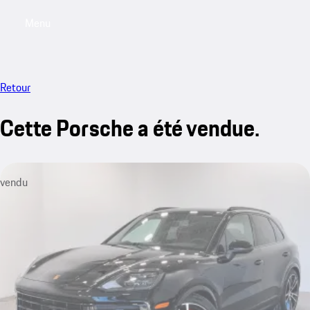
Menu
My saved searches, 0 searches saved
My sa
Retour
Cette Porsche a été vendue.
vendu