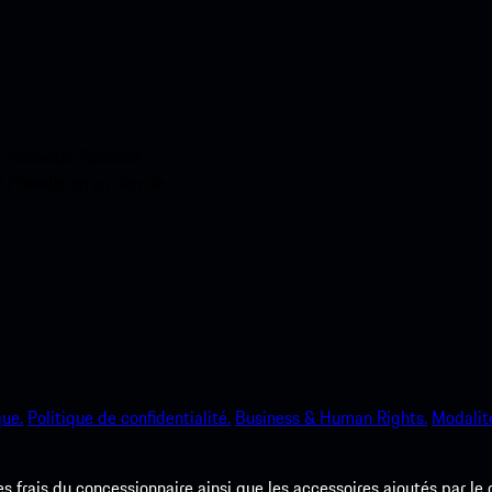
ci-dessous. Accédez
e Porsche en un rien de
que.
Politique de confidentialité.
Business & Human Rights.
Modalité
les frais du concessionnaire ainsi que les accessoires ajoutés par le