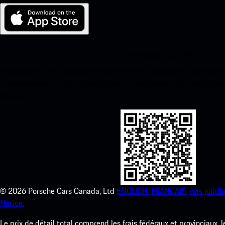
Ma Porsche pour iOS
Téléchargez notre application facilement en scannant le code QR 
instantanément à l’App Store d’Apple et améliorez votre expérienc
temps.
©
2026
Porsche Cars Canada, Ltd
ENGLISH.
FRANCAIS.
Avis juridi
Notice.
Le prix de détail total comprend les frais fédéraux et provinciaux, 