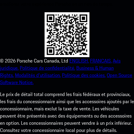
améliorez votre expérience Porsche en un rien de temps.
©
2026
Porsche Cars Canada, Ltd
ENGLISH.
FRANCAIS.
Avis
juridique.
Politique de confidentialité.
Business & Human
Rights.
Modalités d’utilisation.
Politique des cookies.
Open Source
Software Notice.
Le prix de détail total comprend les frais fédéraux et provinciaux,
les frais du concessionnaire ainsi que les accessoires ajoutés par le
concessionnaire, mais exclut la taxe de vente. Les véhicules
peuvent être présentés avec des équipements ou des accessoires
en option. Les concessionnaires peuvent vendre à un prix inférieur.
Consultez votre concessionnaire local pour plus de détails.