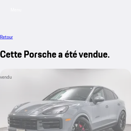
Menu
My saved searches, 0 searches saved
My sa
Retour
Cette Porsche a été vendue.
vendu