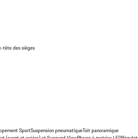
e-tête des sièges
ppement Sport
Suspension pneumatique
Toit panoramique
t (avant et arrière) et Surround View
Phares à matrice LED
Régulat