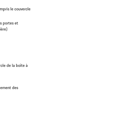
ompris le couvercle
es portes et
ière)
cle de la boîte à
gement des