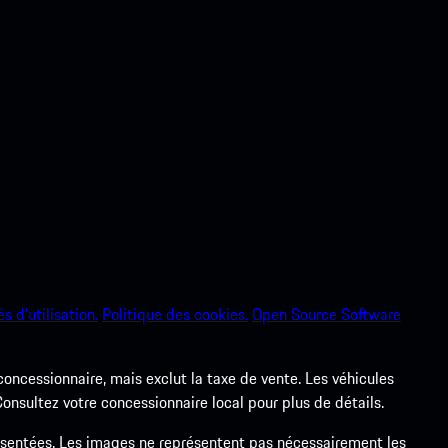
s d’utilisation.
Politique des cookies.
Open Source Software
 concessionnaire, mais exclut la taxe de vente. Les véhicules
nsultez votre concessionnaire local pour plus de détails.
ésentées. Les images ne représentent pas nécessairement les