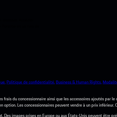
ci-dessous. Accédez
e Porsche en un rien de
que.
Politique de confidentialité.
Business & Human Rights.
Modalité
les frais du concessionnaire ainsi que les accessoires ajoutés par le
option. Les concessionnaires peuvent vendre à un prix inférieur. Co
nt. Des images prises en Europe ou aux États-Unis peuvent être pr