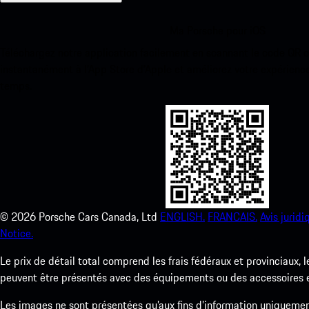
Ma Porsche pour iOS
Téléchargez notre application facilement en scannant le code QR 
instantanément à l’App Store d’Apple et améliorez votre expérienc
temps.
©
2026
Porsche Cars Canada, Ltd
ENGLISH.
FRANCAIS.
Avis juridi
Notice.
Le prix de détail total comprend les frais fédéraux et provinciaux, 
peuvent être présentés avec des équipements ou des accessoires en 
Les images ne sont présentées qu’aux fins d’information uniqueme