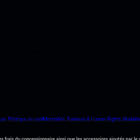
ci-dessous. Accédez
e Porsche en un rien de
que.
Politique de confidentialité.
Business & Human Rights.
Modalité
les frais du concessionnaire ainsi que les accessoires ajoutés par le