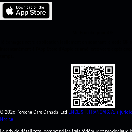
Ma Porsche pour iOS
Téléchargez notre application facilement en scannant le code QR 
instantanément à l’App Store d’Apple et améliorez votre expérienc
temps.
©
2026
Porsche Cars Canada, Ltd
ENGLISH.
FRANCAIS.
Avis juridi
Notice.
Le prix de détail total comprend les frais fédéraux et provinciaux, 