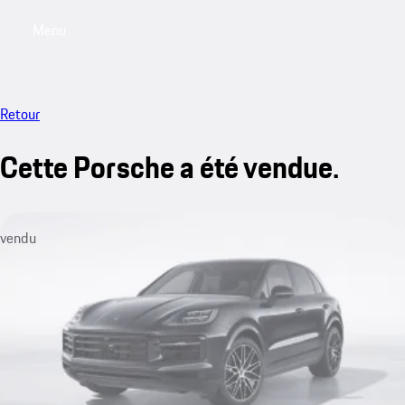
Menu
My saved searches, 0 searches saved
My sa
Retour
Cette Porsche a été vendue.
vendu