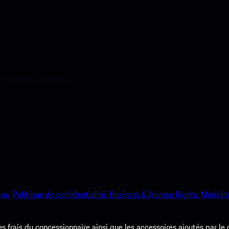
ci-dessous. Accédez
e Porsche en un rien de
que.
Politique de confidentialité.
Business & Human Rights.
Modalité
les frais du concessionnaire ainsi que les accessoires ajoutés par le