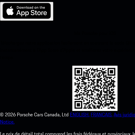
Ma Porsche pour iOS
Téléchargez notre application facilement en scannant le code QR 
instantanément à l’App Store d’Apple et améliorez votre expérienc
temps.
©
2026
Porsche Cars Canada, Ltd
ENGLISH.
FRANCAIS.
Avis juridi
Notice.
Le prix de détail total comprend les frais fédéraux et provinciaux, 