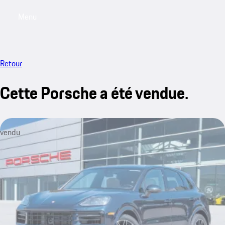
Menu
My saved searches, 0 searches saved
My sa
Retour
Cette Porsche a été vendue.
vendu