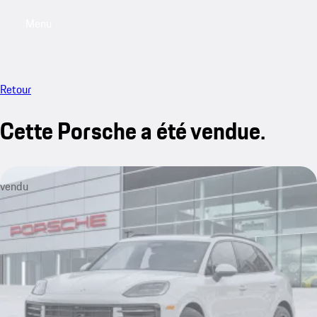
Menu
My saved searches, 0 searches saved
My sa
Retour
Cette Porsche a été vendue.
vendu