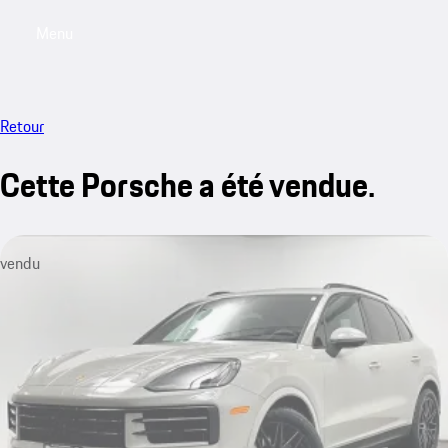
Menu
My saved searches, 0 searches saved
My sa
Retour
Cette Porsche a été vendue.
vendu