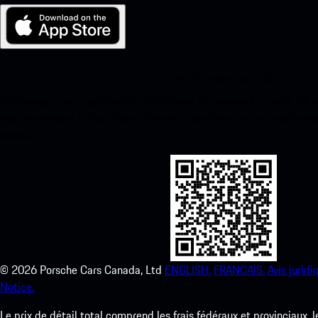
Ma Porsche pour iOS
Téléchargez notre application facilement en scannant le code QR 
instantanément à l’App Store d’Apple et améliorez votre expérienc
temps.
©
2026
Porsche Cars Canada, Ltd
ENGLISH.
FRANCAIS.
Avis juridi
Notice.
Le prix de détail total comprend les frais fédéraux et provinciaux, 