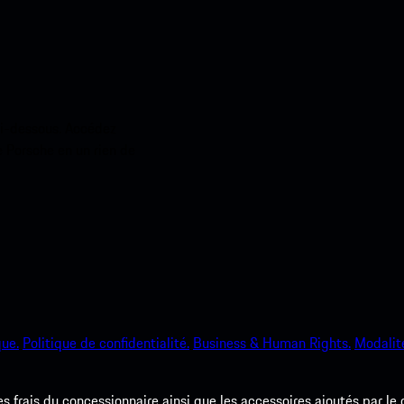
ci-dessous. Accédez
e Porsche en un rien de
que.
Politique de confidentialité.
Business & Human Rights.
Modalité
les frais du concessionnaire ainsi que les accessoires ajoutés par le