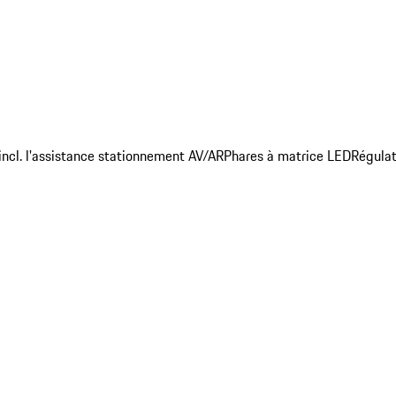
incl. l'assistance stationnement AV/AR
Phares à matrice LED
Régulat