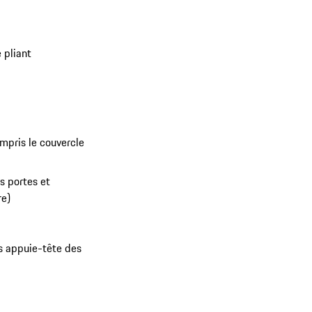
 pliant
ompris le couvercle
es portes et
re)
es appuie-tête des