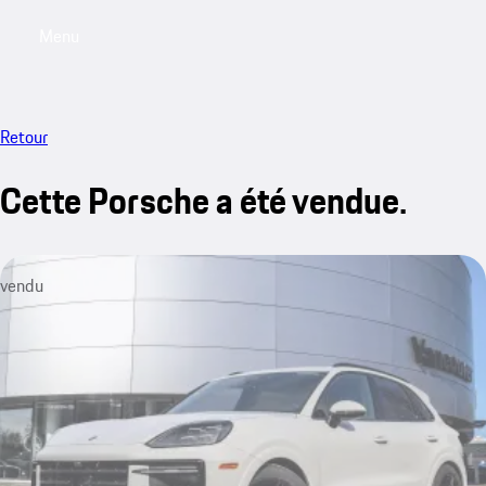
Menu
My saved searches, 0 searches saved
My sa
Retour
Cette Porsche a été vendue.
vendu