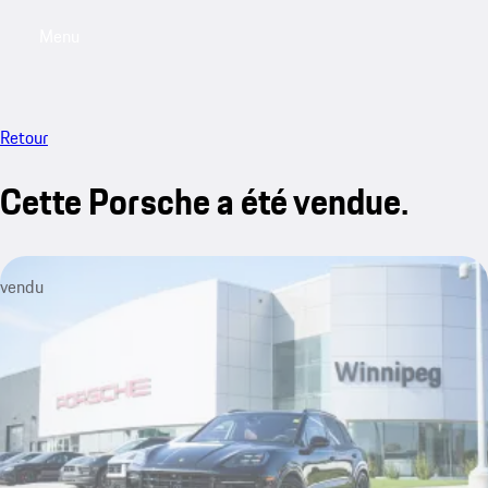
Menu
My saved searches, 0 searches saved
My sa
Retour
Cette Porsche a été vendue.
vendu