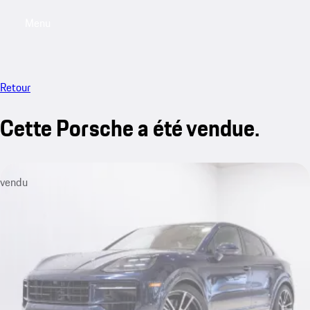
Menu
My saved searches, 0 searches saved
My sa
Retour
Cette Porsche a été vendue.
vendu