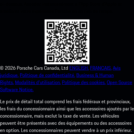
ci-dessous. Accédez instantanément à l’App Store d’Apple et
améliorez votre expérience Porsche en un rien de temps.
©
2026
Porsche Cars Canada, Ltd
ENGLISH.
FRANCAIS.
Avis
juridique.
Politique de confidentialité.
Business & Human
Rights.
Modalités d’utilisation.
Politique des cookies.
Open Source
Software Notice.
Le prix de détail total comprend les frais fédéraux et provinciaux,
les frais du concessionnaire ainsi que les accessoires ajoutés par le
concessionnaire, mais exclut la taxe de vente. Les véhicules
peuvent être présentés avec des équipements ou des accessoires
en option. Les concessionnaires peuvent vendre à un prix inférieur.