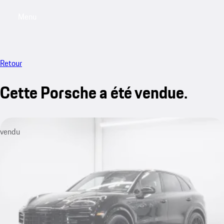
Menu
My saved searches, 0 searches saved
My sa
Retour
Cette Porsche a été vendue.
vendu