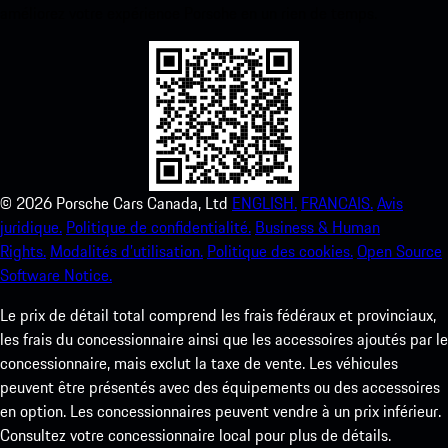
améliorez votre expérience Porsche en un rien de temps.
©
2026
Porsche Cars Canada, Ltd
ENGLISH.
FRANCAIS.
Avis
juridique.
Politique de confidentialité.
Business & Human
Rights.
Modalités d’utilisation.
Politique des cookies.
Open Source
Software Notice.
Le prix de détail total comprend les frais fédéraux et provinciaux,
les frais du concessionnaire ainsi que les accessoires ajoutés par le
concessionnaire, mais exclut la taxe de vente. Les véhicules
peuvent être présentés avec des équipements ou des accessoires
en option. Les concessionnaires peuvent vendre à un prix inférieur.
Consultez votre concessionnaire local pour plus de détails.