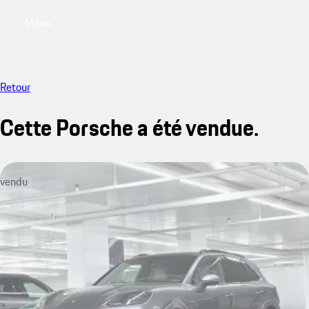
Menu
My saved searches, 0 searches saved
My sa
Retour
Cette Porsche a été vendue.
vendu