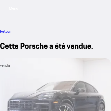
Menu
My saved searches, 0 searches saved
My sa
Retour
Cette Porsche a été vendue.
vendu